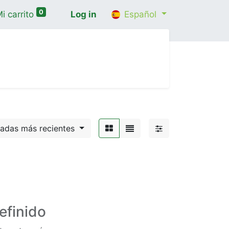
0
i carrito
Log in
Español
cio
Shop
Contáctenos
Wellness Consultatio
gadas más recientes
efinido